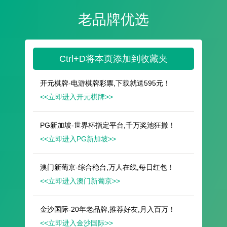
遥想公瑾当年，小乔初嫁了，雄姿英发。
羽扇纶巾，谈笑间，樯橹灰飞烟灭。
故国神游，多情应笑我，早生华发。
人生如梦，一尊还酹江月。